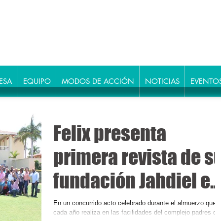
ESA
EQUIPO
MODOS DE ACCIÓN
NOTICIAS
EVENTO
Felix presenta
primera revista de s
fundación Jahdiel en
su almuerzo anual
En un concurrido acto celebrado durante el almuerzo que
cada año realiza en las facilidades del complejo padres de